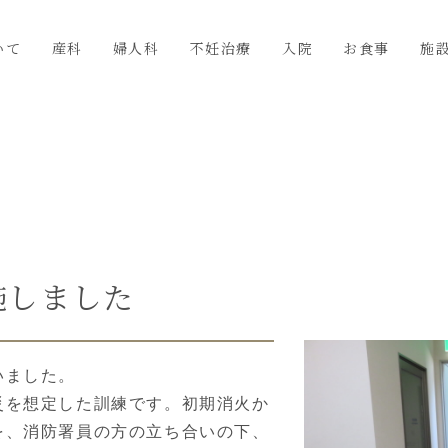
いて
産科
婦人科
不妊治療
入院
お食事
施
施しました
いました。
災を想定した訓練です。初期消火か
を、消防署員の方の立ち合いの下、